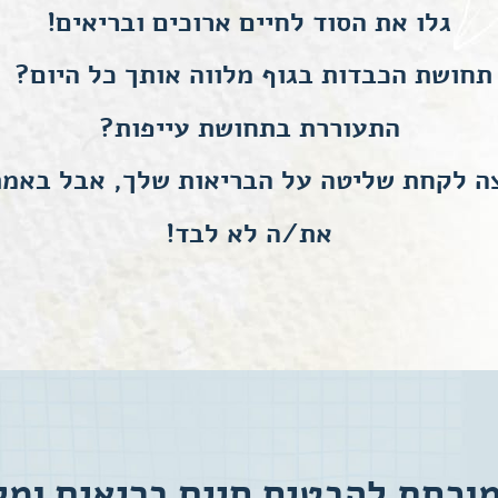
גלו את הסוד לחיים ארוכים ובריאים!
תחושת הכבדות בגוף מלווה אותך כל היום?
התעוררת בתחושת עייפות?
ה לקחת שליטה על הבריאות שלך, אבל באמ
הכרחי
קובצי
את/ה לא לבד!
Cookie אלו
אינם
אופציונליים.
הם נדרשים
להפעלת
האתר.
סטטיסטיקות
כדי שנוכל
וכחת להבטיח חיים בריאים ומלא