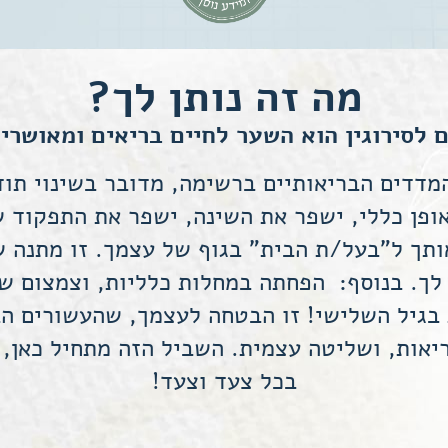
באתר
עשויות
להיעלם.
מה זה נותן לך?
 לסירוגין הוא השער לחיים בריאים ומאושרי
שיווקי
על ידי
מדדים הבריאותיים ברשימה, מדובר בשינוי תו
שיתוף
תחומי
ופן כללי, ישפר את השינה, ישפר את התפקוד 
העניין
אותך ל"בעל/ת הבית" בגוף של עצמך. זו מתנה 
וההתנהגות
שלך בעת
לך. בנוסף: הפחתה במחלות כלליות, וצמצום של
ביקורך
 בגיל השלישי! זו הבטחה לעצמך, שהעשורים הבא
באתר,
תגדל
ריאות, ושליטה עצמית. השביל הזה מתחיל כאן, ו
ההזדמנות
בכל צעד וצעד!
לראות
תוכן
והצעות
מותאמות