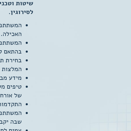
שיטות וטכני
לסירוגין.
המשתתפים
האכילה.
המשתתפים
בהתאם לר
בחירת תפ
המלצות ל
מידע מבו
טיפים מע
של אורח 
התקדמות 
המשתתפים
שבה יקבל
צמים לחי