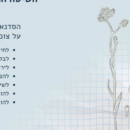
הסדנא 
על צום 
לחיי
לבלי
ליר
להפ
לשיפ
להו
להו