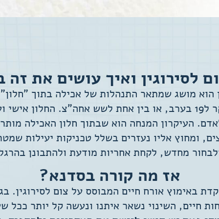
אישית.
ם לסירוגין ואיך עושים את זה 
ן הוא מושג שמתאר התנהלות של אכילה בתוך "חלון" 
בין 11 בבוקר ל19 בערב, או בין אחת לשש אחה"צ. החלון אישי
דם. העיקרון המנחה הוא שבתוך חלון האכילה מותר
ים, ומחוץ אליו נעזרים בשלל טכניקות יעילות שמטר
לבחור מחדש, לקחת אחריות מודעת ולהתבונן בהרגלי
אז מה קורה בסדנא?
ת באימוץ אורח חיים המבוסס על צום לסירוגין. ב
חות חיים, השינוי נשאר איתנו ונעשה קל יותר ככל שע