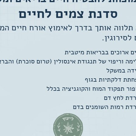
לשפר את
תפקוד האתר
סדנת צמים לחיים
ומבנהו,
בהתבסס על
תלווה אותך בדרך לאימוץ אורח חיים המ
אופן השימוש
באתר.
לסירוגין.
ם ארוכים בבריאות מיטבית
חוויית
מה וריפוי של תנגודת אינסולין (טרום סוכרת) והברא
משתמש
כדי שהאתר
ידה במשקל
שלנו יעבוד
חתת דלקתיות בגוף
בצורה
ור תפקוד המוח והקוגניציה בכלל
מיטבית
במהלך
רדת לחץ דם
ביקורך. אם
רדת רמות השומנים בדם
תסרב/י
לקובצי
Cookie
אלו, חלק
מהפונקציות