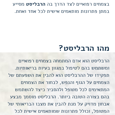
בצמחים רפואיים לצד הדרך בה
הרבליסט
מסייע
במתן פתרונות מותאמים אישית לכל אחד ואחת.
מהו הרבליסט?
הכרחי
קובצי
Cookie אלו
הרבליסט
הוא אדם המתמחה בצמחים רפואיים
אינם
ומשתמש בהם לטיפול במגוון בעיות בריאותיות.
אופציונליים.
תפקידו של
ההרבליסט
הוא להבין את השפעתם של
הם נדרשים
להפעלת
הצמחים על הגוף והנפש, לבחור את הצמחים
האתר.
המתאימים לכל מטופל ולהסביר כיצד להשתמש
בהם בצורה הטובה ביותר.
הרבליסט
מוסמך מבצע
אבחון מדויק על מנת להבין את מצבו הבריאותי של
סטטיסטיקות
כדי שנוכל
המטופל, וכולל פתרונות שמותאמים אישית לכל