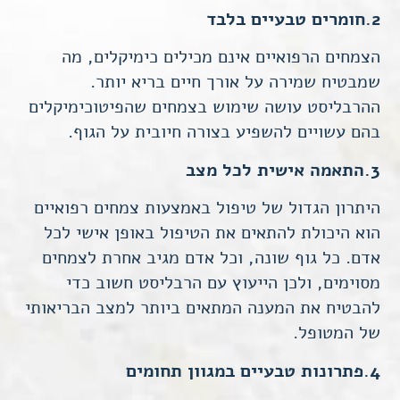
2.חומרים טבעיים בלבד
באתר
עשויות
הצמחים הרפואיים אינם מכילים כימיקלים, מה
להיעלם.
שמבטיח שמירה על אורך חיים בריא יותר.
ההרבליסט
עושה שימוש בצמחים שהפיטוכימיקלים
שיווקי
בהם עשויים להשפיע בצורה חיובית על הגוף.
על ידי
שיתוף
3.התאמה אישית לכל מצב
תחומי
העניין
היתרון הגדול של טיפול באמצעות צמחים רפואיים
וההתנהגות
הוא היכולת להתאים את הטיפול באופן אישי לכל
שלך בעת
אדם. כל גוף שונה, וכל אדם מגיב אחרת לצמחים
ביקורך
באתר,
מסוימים, ולכן הייעוץ עם
הרבליסט
חשוב כדי
תגדל
להבטיח את המענה המתאים ביותר למצב הבריאותי
ההזדמנות
של המטופל.
לראות
תוכן
4.פתרונות טבעיים במגוון תחומים
והצעות
מותאמות