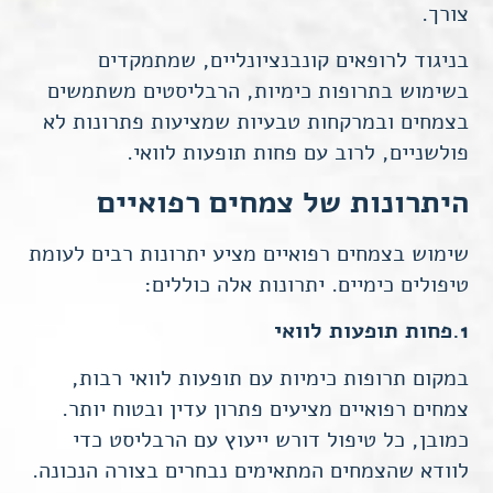
לשפר את
צורך.
תפקוד האתר
ומבנהו,
בניגוד לרופאים קונבנציונליים, שמתמקדים
בהתבסס על
בשימוש בתרופות כימיות,
הרבליסטים משתמשים
אופן השימוש
בצמחים ובמרקחות טבעיות שמציעות פתרונות לא
באתר.
פולשניים, לרוב עם פחות תופעות לוואי.
היתרונות של צמחים רפואיים
חוויית
משתמש
כדי שהאתר
שימוש בצמחים רפואיים מציע יתרונות רבים לעומת
שלנו יעבוד
טיפולים כימיים. יתרונות אלה כוללים:
בצורה
מיטבית
1.פחות תופעות לוואי
במהלך
ביקורך. אם
במקום תרופות כימיות עם תופעות לוואי רבות,
תסרב/י
צמחים רפואיים מציעים פתרון עדין ובטוח יותר.
לקובצי
כמובן, כל טיפול דורש ייעוץ עם
הרבליסט
כדי
Cookie
לוודא שהצמחים המתאימים נבחרים בצורה הנכונה.
אלו, חלק
מהפונקציות